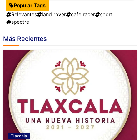
Popular Tags
Relevantes
land rover
cafe racer
sport
spectre
Más Recientes
Tlaxcala