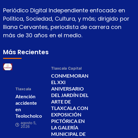
Periódico Digital Independiente enfocado en
Política, Sociedad, Cultura, y más; dirigido por
Iliana Cervantes, periodista de carrera con
más de 30 años en el medio.
Más Recientes
Tlaxcala Capital
CONMEMORAN
EL XXI
ANIVERSARIO
Tlaxcala
DEL JARDÍN DEL
Atención
ARTE DE
accidente
TLAXCALA CON
en
EXPOSICIÓN
Teolocholco
PICTÓRICA EN
agosto 5,
2026
LA GALERÍA
MUNICIPAL DE