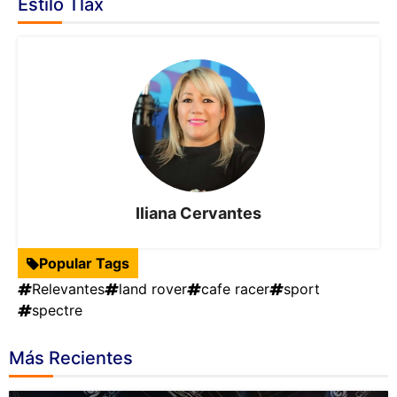
Estilo Tlax
Iliana Cervantes
Popular Tags
Relevantes
land rover
cafe racer
sport
spectre
Más Recientes