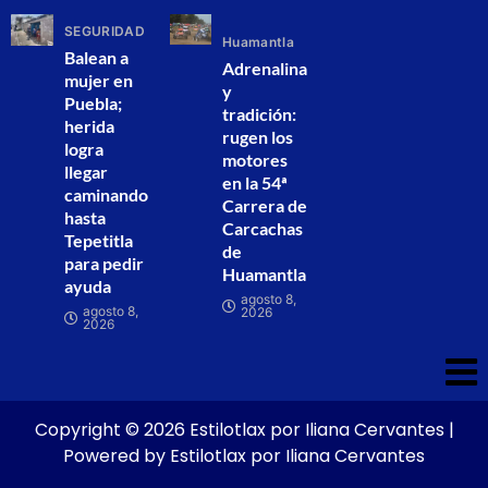
SEGURIDAD
Huamantla
Balean a
Adrenalina
mujer en
y
Puebla;
tradición:
herida
rugen los
logra
motores
llegar
en la 54ª
caminando
Carrera de
hasta
Carcachas
Tepetitla
de
para pedir
Huamantla
ayuda
agosto 8,
agosto 8,
2026
2026
Copyright © 2026 Estilotlax por Iliana Cervantes |
Powered by Estilotlax por Iliana Cervantes