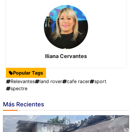
Iliana Cervantes
Popular Tags
Relevantes
land rover
cafe racer
sport
spectre
Más Recientes