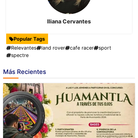
Iliana Cervantes
Popular Tags
Relevantes
land rover
cafe racer
sport
spectre
Más Recientes