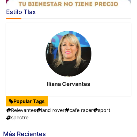
Estilo Tlax
Iliana Cervantes
Popular Tags
Relevantes
land rover
cafe racer
sport
spectre
Más Recientes