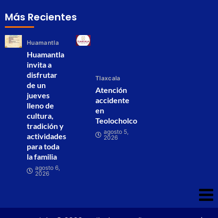
Más Recientes
Huamantla
Huamantla
invita a
disfrutar
Tlaxcala
de un
Atención
jueves
accidente
lleno de
en
cultura,
Teolocholco
tradición y
agosto 5,
actividades
2026
para toda
la familia
agosto 6,
2026