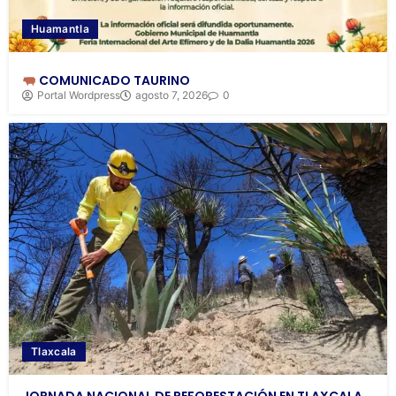
Huamantla
COMUNICADO TAURINO
Portal Wordpress
agosto 7, 2026
0
Tlaxcala