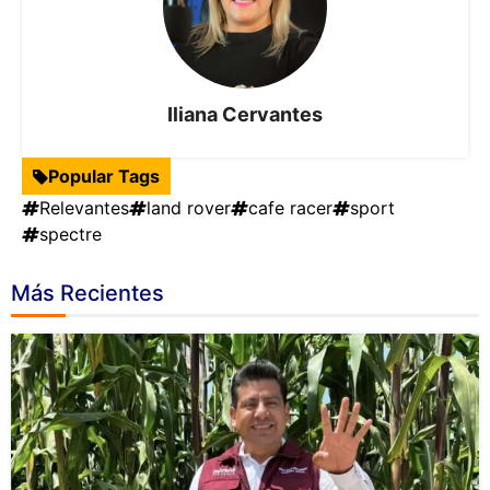
Iliana Cervantes
Popular Tags
Relevantes
land rover
cafe racer
sport
spectre
Más Recientes