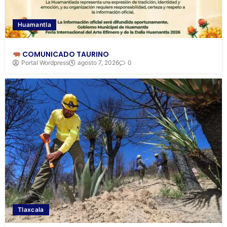
Huamantla
COMUNICADO TAURINO
Portal Wordpress
agosto 7, 2026
0
Tlaxcala