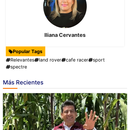
Iliana Cervantes
Popular Tags
Relevantes
land rover
cafe racer
sport
spectre
Más Recientes