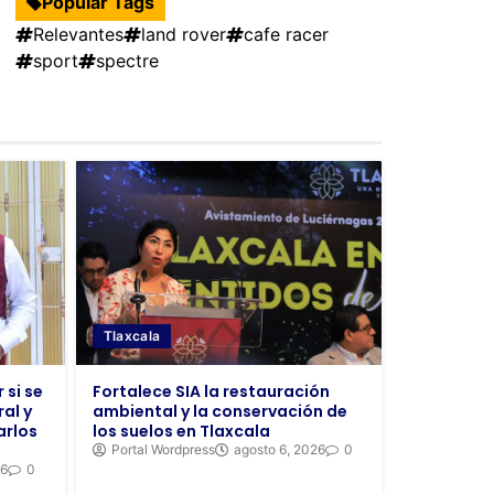
Popular Tags
Relevantes
land rover
cafe racer
sport
spectre
Tlaxcala
 si se
Fortalece SIA la restauración
al y
ambiental y la conservación de
arlos
los suelos en Tlaxcala
Portal Wordpress
agosto 6, 2026
0
26
0