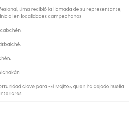
fesional, Lima recibió la llamada de su representante,
 inicial en localidades campechanas:
acabchén.
itbalché.
chén.
elchakán.
unidad clave para «El Mojito», quien ha dejado huella
anteriores