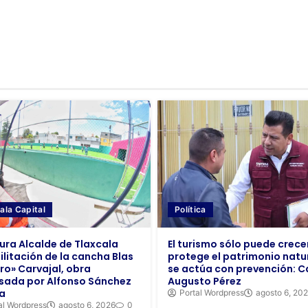
Política
ala Capital
El turismo sólo puede crecer
ura Alcalde de Tlaxcala
protege el patrimonio natur
ilitación de la cancha Blas
se actúa con prevención: C
ro» Carvajal, obra
Augusto Pérez
sada por Alfonso Sánchez
a
Portal Wordpress
agosto 6, 20
al Wordpress
agosto 6, 2026
0