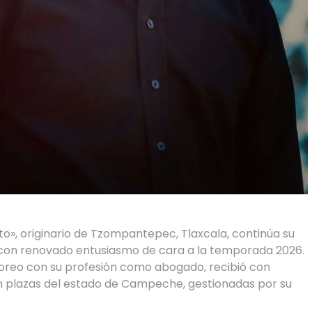
ito», originario de Tzompantepec, Tlaxcala, continúa su
 con renovado entusiasmo de cara a la temporada 2026.
 toreo con su profesión como abogado, recibió con
en plazas del estado de Campeche, gestionadas por su