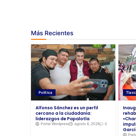
Más Recientes
Política
Tlaxc
Alfonso Sánchez es un perfil
Inaug
cercano a la ciudadanía:
rehab
liderazgos de Papalotla
«Char
impul
Portal Wordpress
agosto 6, 2026
0
Garcí
Port