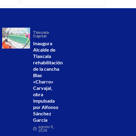
Tlaxcala
Capital
Inaugura
Alcalde de
Tlaxcala
rehabilitación
de la cancha
Blas
«Charro»
Carvajal,
obra
impulsada
por Alfonso
Sánchez
García
agosto 6,
2026