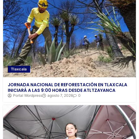
Tlaxcala
JORNADA NACIONAL DE REFORESTACIÓN EN TLAXCALA
INICIARÁ A LAS 9:00 HORAS DESDE ATLTZAYANCA
Portal Wordpress
agosto 7, 2026
0