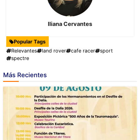
Iliana Cervantes
Popular Tags
Relevantes
land rover
cafe racer
sport
spectre
Más Recientes