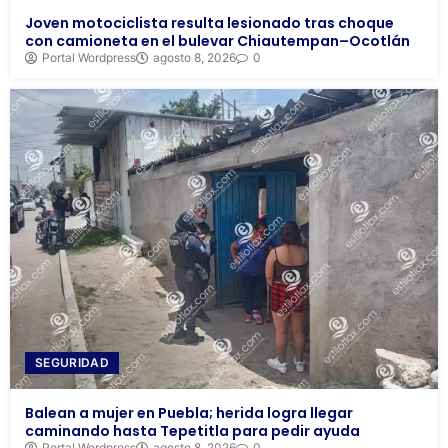
Joven motociclista resulta lesionado tras choque
con camioneta en el bulevar Chiautempan–Ocotlán
Portal Wordpress
agosto 8, 2026
0
SEGURIDAD
Balean a mujer en Puebla; herida logra llegar
caminando hasta Tepetitla para pedir ayuda
Portal Wordpress
agosto 8, 2026
0