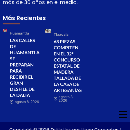
más de 30 años en el medio.
Más Recientes
Huamantla
Tlaxcala
LAS CALLES
68 PIEZAS
DE
COMPITEN
HUAMANTLA
EN EL 32°
SE
CONCURSO
PREPARAN
ESTATAL DE
PARA
MADERA
RECIBIR EL
TALLADA DE
GRAN
LA CASA DE
DESFILE DE
ARTESANÍAS
LA DALIA
agosto 8,
2026
agosto 8, 2026
Copyright © 2026 Estilotlax por Iliana Cervantes |