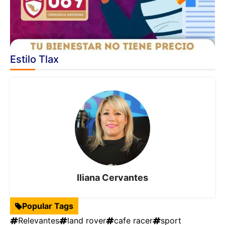
Estilo Tlax
Iliana Cervantes
Popular Tags
Relevantes
land rover
cafe racer
sport