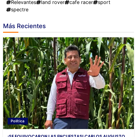
Relevantes
land rover
cafe racer
sport
spectre
Más Recientes
Política
¡SE EQUIVOCARON LAS ENCUESTAS! CARLOS AUGUSTO