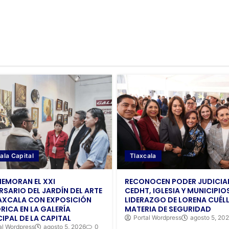
ala Capital
Tlaxcala
EMORAN EL XXI
RECONOCEN PODER JUDICIAL
RSARIO DEL JARDÍN DEL ARTE
CEDHT, IGLESIA Y MUNICIPIO
AXCALA CON EXPOSICIÓN
LIDERAZGO DE LORENA CUÉLL
RICA EN LA GALERÍA
MATERIA DE SEGURIDAD
IPAL DE LA CAPITAL
Portal Wordpress
agosto 5, 20
al Wordpress
agosto 5, 2026
0