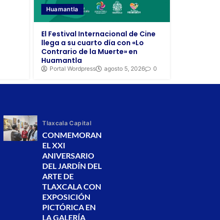
Huamantla
El Festival Internacional de Cine
llega a su cuarto día con «Lo
Contrario de la Muerte» en
Huamantla
Portal Wordpress
agosto 5, 2026
0
Tlaxcala Capital
CONMEMORAN
EL XXI
ANIVERSARIO
DEL JARDÍN DEL
ARTE DE
TLAXCALA CON
EXPOSICIÓN
PICTÓRICA EN
LA GALERÍA