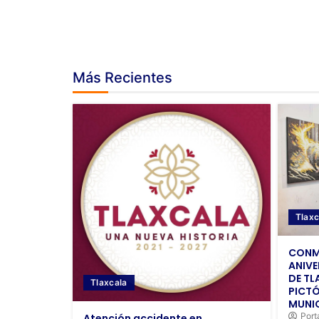
Más Recientes
Tlaxc
CONM
ANIVE
DE TL
Tlaxcala
PICTÓ
MUNIC
Port
Atención accidente en