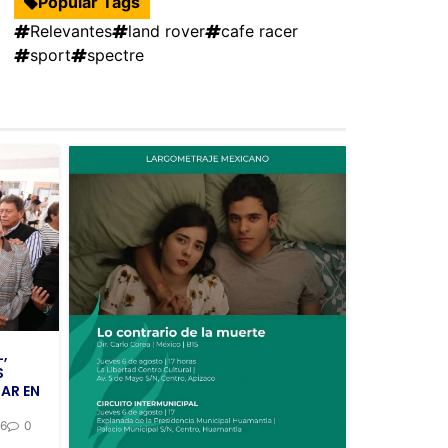
Popular Tags
Relevantes
land rover
cafe racer
sport
spectre
,
S
AR EN
26
0