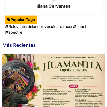
Iliana Cervantes
Popular Tags
Relevantes
land rover
cafe racer
sport
spectre
Más Recientes