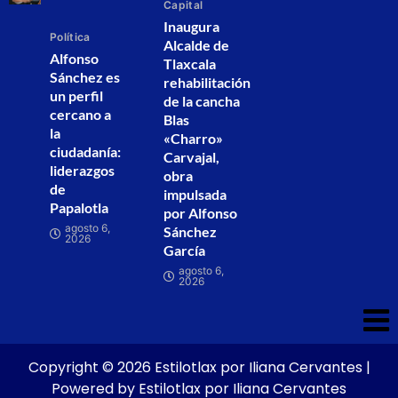
Capital
Inaugura
Política
Alcalde de
Alfonso
Tlaxcala
Sánchez es
rehabilitación
un perfil
de la cancha
cercano a
Blas
la
«Charro»
ciudadanía:
Carvajal,
liderazgos
obra
de
impulsada
Papalotla
por Alfonso
agosto 6,
Sánchez
2026
García
agosto 6,
2026
Copyright © 2026 Estilotlax por Iliana Cervantes |
Powered by Estilotlax por Iliana Cervantes