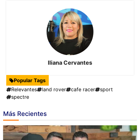
Iliana Cervantes
Popular Tags
Relevantes
land rover
cafe racer
sport
spectre
Más Recientes