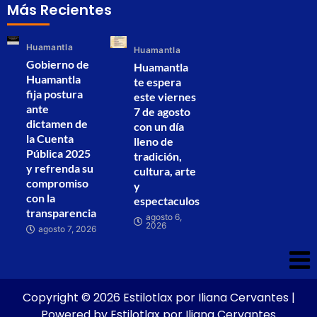
Más Recientes
Huamantla
Huamantla
Gobierno de
Huamantla
Huamantla
te espera
fija postura
este viernes
ante
7 de agosto
dictamen de
con un día
la Cuenta
lleno de
Pública 2025
tradición,
y refrenda su
cultura, arte
compromiso
y
con la
espectaculos
transparencia
agosto 6,
2026
agosto 7, 2026
Copyright © 2026 Estilotlax por Iliana Cervantes |
Powered by Estilotlax por Iliana Cervantes