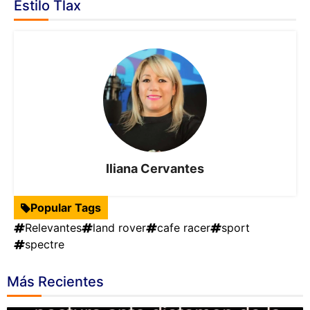
Estilo Tlax
Iliana Cervantes
Popular Tags
Relevantes
land rover
cafe racer
sport
spectre
Más Recientes