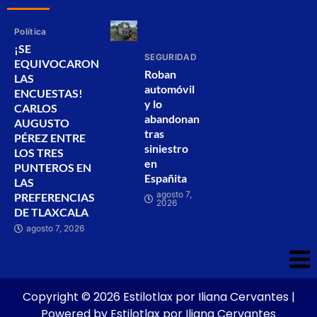
Política
¡SE
SEGURIDAD
EQUIVOCARON
Roban
LAS
automóvil
ENCUESTAS!
y lo
CARLOS
abandonan
AUGUSTO
tras
PÉREZ ENTRE
siniestro
LOS TRES
en
PUNTEROS EN
Españita
LAS
agosto 7,
PREFERENCIAS
2026
DE TLAXCALA
agosto 7, 2026
Copyright © 2026 Estilotlax por Iliana Cervantes |
Powered by Estilotlax por Iliana Cervantes