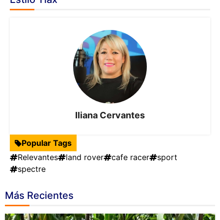
Iliana Cervantes
Popular Tags
Relevantes
land rover
cafe racer
sport
spectre
Más Recientes