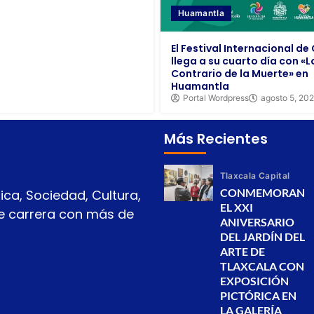
Huamantla
El Festival Internacional de
llega a su cuarto día con «L
Contrario de la Muerte» en
Huamantla
Portal Wordpress
agosto 5, 20
Más Recientes
Tlaxcala Capital
CONMEMORAN
ica, Sociedad, Cultura,
EL XXI
 de carrera con más de
ANIVERSARIO
DEL JARDÍN DEL
ARTE DE
TLAXCALA CON
EXPOSICIÓN
PICTÓRICA EN
LA GALERÍA