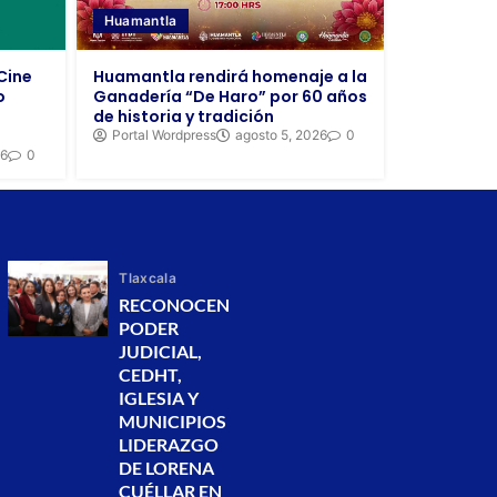
Huamantla
 Cine
Huamantla rendirá homenaje a la
o
Ganadería “De Haro” por 60 años
de historia y tradición
Portal Wordpress
agosto 5, 2026
0
26
0
Tlaxcala
RECONOCEN
PODER
JUDICIAL,
CEDHT,
IGLESIA Y
MUNICIPIOS
LIDERAZGO
DE LORENA
CUÉLLAR EN