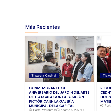
Más Recientes
Tlaxcala Capital
Tlaxc
CONMEMORAN EL XXI
RECON
ANIVERSARIO DEL JARDÍN DEL ARTE
CEDHT
DE TLAXCALA CON EXPOSICIÓN
LIDER
PICTÓRICA EN LA GALERÍA
MATER
MUNICIPAL DE LA CAPITAL
Port
Portal Wordpress
agosto 5, 2026
0