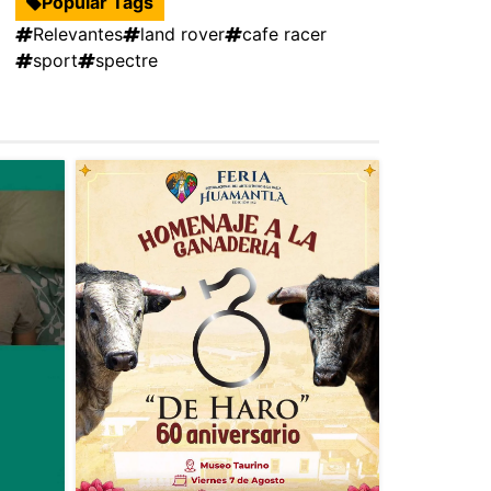
Popular Tags
Relevantes
land rover
cafe racer
sport
spectre