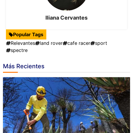
Iliana Cervantes
Popular Tags
Relevantes
land rover
cafe racer
sport
spectre
Más Recientes