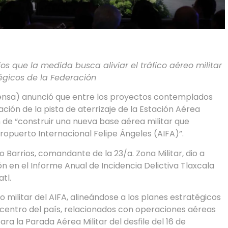
os que la medida busca aliviar el tráfico aéreo militar
tégicos de la Federación
fensa) anunció que entre los proyectos contemplados
ción de la pista de aterrizaje de la Estación Aérea
in de “construir una nueva base aérea militar que
opuerto Internacional Felipe Ángeles (AIFA)”.
o Barrios, comandante de la 23/a. Zona Militar, dio a
n en el Informe Anual de Incidencia Delictiva Tlaxcala
tl.
o militar del AIFA, alineándose a los planes estratégicos
l centro del país, relacionados con operaciones aéreas
ra la Parada Aérea Militar del desfile del 16 de