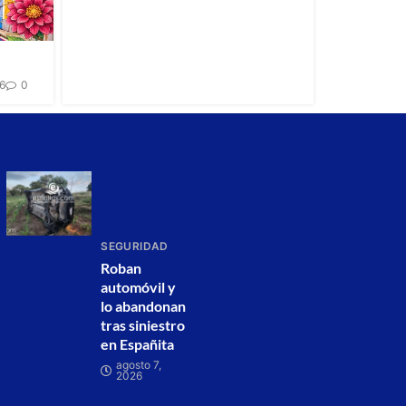
26
0
SEGURIDAD
Roban
automóvil y
lo abandonan
tras siniestro
en Españita
agosto 7,
2026