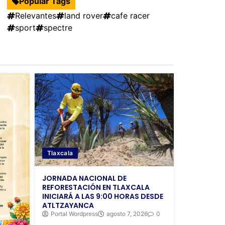
Popular Tags
Relevantes
land rover
cafe racer
sport
spectre
Tlaxcala
JORNADA NACIONAL DE
REFORESTACIÓN EN TLAXCALA
INICIARÁ A LAS 9:00 HORAS DESDE
ATLTZAYANCA
Portal Wordpress
agosto 7, 2026
0