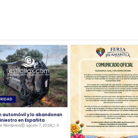
RIDAD
 automóvil y lo abandonan
iniestro en Españita
al Wordpress
agosto 7, 2026
0