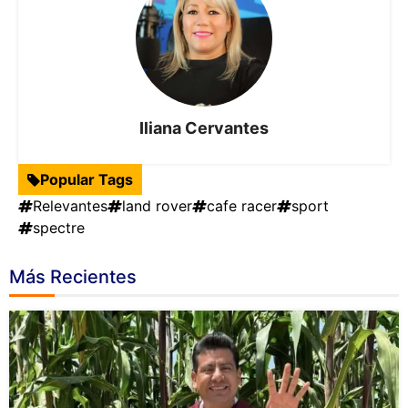
Iliana Cervantes
Popular Tags
Relevantes
land rover
cafe racer
sport
spectre
Más Recientes