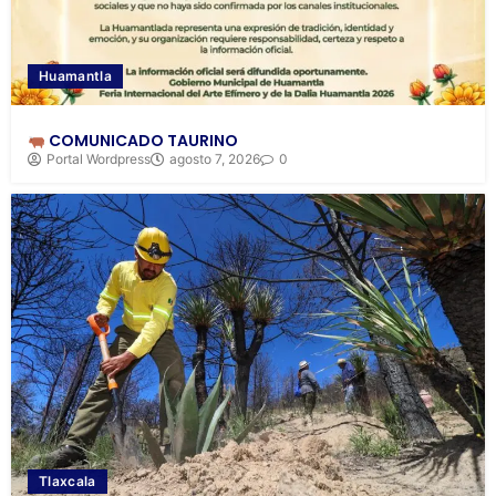
Huamantla
COMUNICADO TAURINO
Portal Wordpress
agosto 7, 2026
0
Tlaxcala