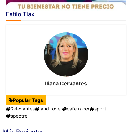
Estilo Tlax
Iliana Cervantes
Popular Tags
Relevantes
land rover
cafe racer
sport
spectre
Más Recientes