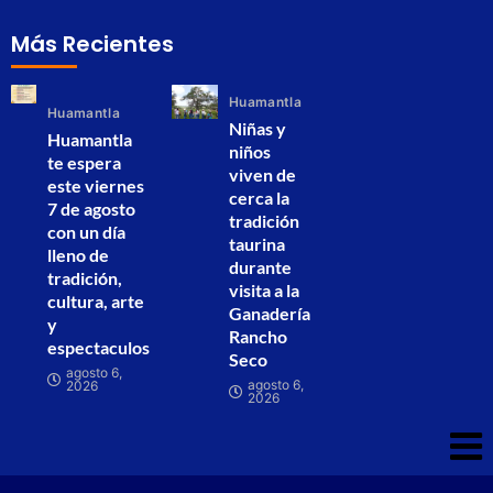
Más Recientes
Huamantla
Huamantla
Niñas y
Huamantla
niños
te espera
viven de
este viernes
cerca la
7 de agosto
tradición
con un día
taurina
lleno de
durante
tradición,
visita a la
cultura, arte
Ganadería
y
Rancho
espectaculos
Seco
agosto 6,
agosto 6,
2026
2026