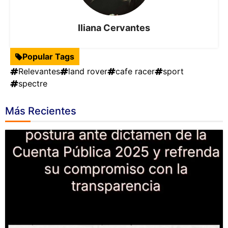
Iliana Cervantes
Popular Tags
Relevantes
land rover
cafe racer
sport
spectre
Más Recientes