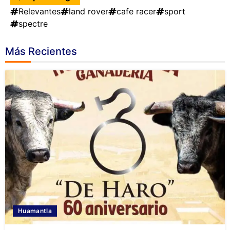
Relevantes
land rover
cafe racer
sport
spectre
Más Recientes
Huamantla