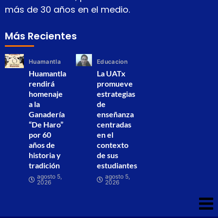
más de 30 años en el medio.
Más Recientes
Huamantla
Educacion
Huamantla
La UATx
rendirá
promueve
homenaje
estrategias
a la
de
Ganadería
enseñanza
“De Haro”
centradas
por 60
en el
años de
contexto
historia y
de sus
tradición
estudiantes
agosto 5,
agosto 5,
2026
2026