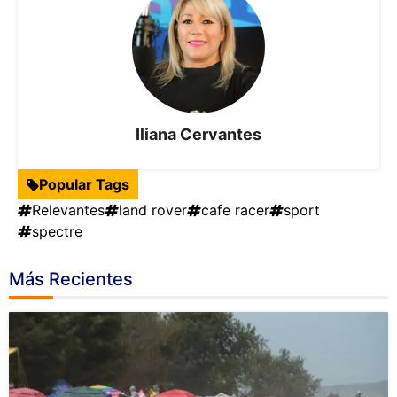
Iliana Cervantes
Popular Tags
Relevantes
land rover
cafe racer
sport
spectre
Más Recientes