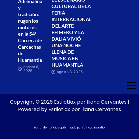
Adrenalina
CULTURAL DE LA
y
FERIA
tradición:
INTERNACIONAL
rugen los
DEL ARTE
motores
EFÍMERO Y LA
en la 54ª
DALIA VIVIÓ
Carrera de
UNA NOCHE
Carcachas
LLENA DE
de
MÚSICA EN
Huamantla
HUAMANTLA
agosto 8,
2026
agosto 8, 2026
Copyright © 2026 Estilotlax por Iliana Cervantes |
Powered by Estilotlax por Iliana Cervantes
Portal de noticias optimizado por
Spinoza Estudio
.