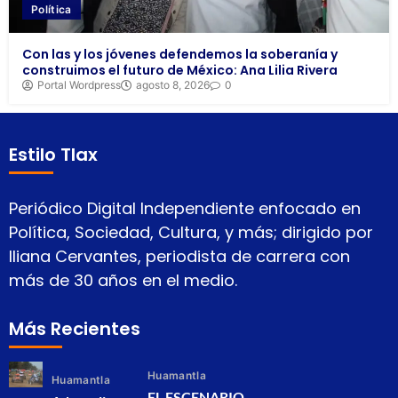
Política
Con las y los jóvenes defendemos la soberanía y
construimos el futuro de México: Ana Lilia Rivera
Portal Wordpress
agosto 8, 2026
0
Estilo Tlax
Periódico Digital Independiente enfocado en
Política, Sociedad, Cultura, y más; dirigido por
Iliana Cervantes, periodista de carrera con
más de 30 años en el medio.
Más Recientes
Huamantla
Huamantla
EL ESCENARIO