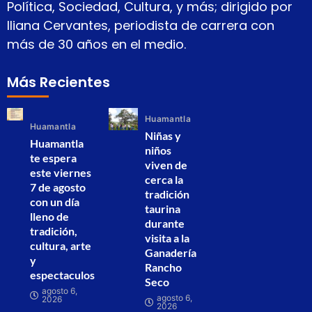
Política, Sociedad, Cultura, y más; dirigido por
Iliana Cervantes, periodista de carrera con
más de 30 años en el medio.
Más Recientes
Huamantla
Huamantla
Niñas y
Huamantla
niños
te espera
viven de
este viernes
cerca la
7 de agosto
tradición
con un día
taurina
lleno de
durante
tradición,
visita a la
cultura, arte
Ganadería
y
Rancho
espectaculos
Seco
agosto 6,
agosto 6,
2026
2026