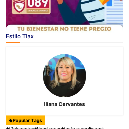
Estilo Tlax
Iliana Cervantes
Popular Tags
Relevantes
land rover
cafe racer
sport