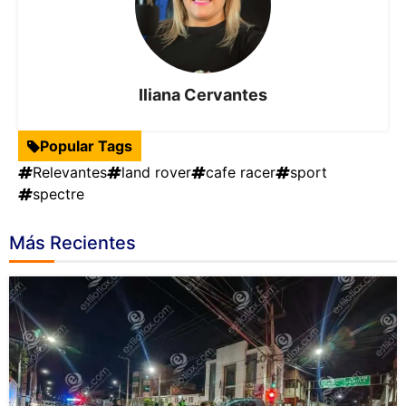
Iliana Cervantes
Popular Tags
Relevantes
land rover
cafe racer
sport
spectre
Más Recientes