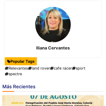
Iliana Cervantes
Popular Tags
Relevantes
land rover
cafe racer
sport
spectre
Más Recientes