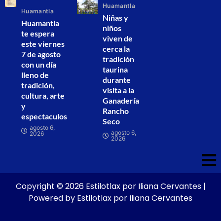
Huamantla
Huamantla
Niñas y
Huamantla
niños
te espera
viven de
este viernes
cerca la
7 de agosto
tradición
con un día
taurina
lleno de
durante
tradición,
visita a la
cultura, arte
Ganadería
y
Rancho
espectaculos
Seco
agosto 6,
agosto 6,
2026
2026
Copyright © 2026 Estilotlax por Iliana Cervantes |
Powered by Estilotlax por Iliana Cervantes