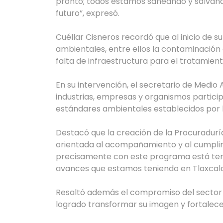
pronto; todos estamos saneando y salvan
futuro”, expresó.
Cuéllar Cisneros recordó que al inicio de 
ambientales, entre ellos la contaminación d
falta de infraestructura para el tratamient
En su intervención, el secretario de Medio
industrias, empresas y organismos particip
estándares ambientales establecidos por l
Destacó que la creación de la Procuradurí
orientada al acompañamiento y al cumplimi
precisamente con este programa está teni
avances que estamos teniendo en Tlaxcala n
Resaltó además el compromiso del sector pr
logrado transformar su imagen y fortalec