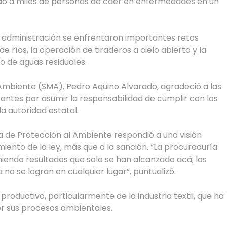
do a miles de personas de caer en enfermedades en un
su administración se enfrentaron importantes retos
e ríos, la operación de tiraderos a cielo abierto y la
o de aguas residuales.
 Ambiente (SMA), Pedro Aquino Alvarado, agradeció a las
antes por asumir la responsabilidad de cumplir con los
a autoridad estatal.
a de Protección al Ambiente respondió a una visión
ento de la ley, más que a la sanción. “La procuraduría
endo resultados que solo se han alcanzado acá; los
o se logran en cualquier lugar”, puntualizó.
oductivo, particularmente de la industria textil, que ha
er sus procesos ambientales.