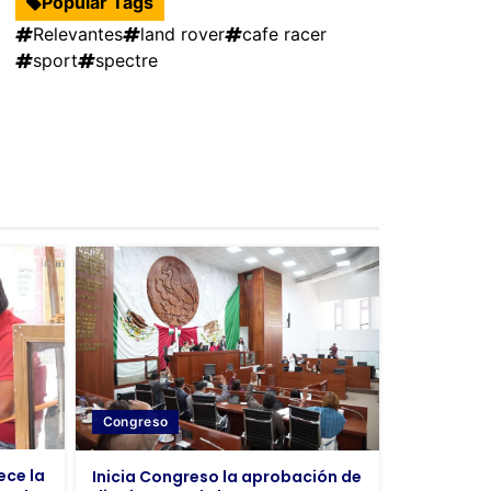
Popular Tags
Relevantes
land rover
cafe racer
sport
spectre
Congreso
ece la
Inicia Congreso la aprobación de