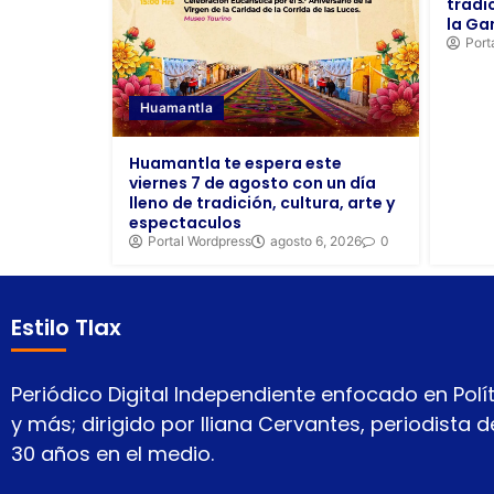
tradi
la Ga
Port
Huamantla
Huamantla te espera este
viernes 7 de agosto con un día
lleno de tradición, cultura, arte y
espectaculos
Portal Wordpress
agosto 6, 2026
0
Estilo Tlax
Periódico Digital Independiente enfocado en Polít
y más; dirigido por Iliana Cervantes, periodista
30 años en el medio.