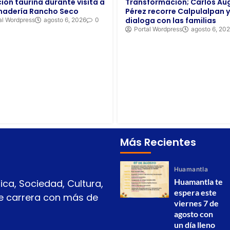
Transformación; Carlos Au
ción taurina durante visita a
Pérez recorre Calpulalpan y
nadería Rancho Seco
dialoga con las familias
al Wordpress
agosto 6, 2026
0
Portal Wordpress
agosto 6, 20
Más Recientes
Huamantla
Huamantla te
ica, Sociedad, Cultura,
espera este
 de carrera con más de
viernes 7 de
agosto con
un día lleno