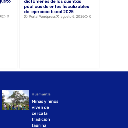
gusto
dictámenes de las cuentas
públicas de entes fiscalizables
del ejercicio fiscal 2025
26
0
Portal Wordpress
agosto 6, 2026
0
Huamantla
Niñas y niños
viven de
cerca la
tradición
taurina