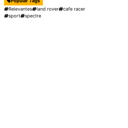
Popular Tags
Relevantes
land rover
cafe racer
sport
spectre