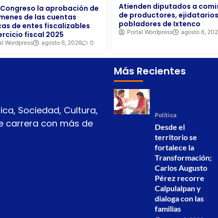
Atienden diputados a comi
a Congreso la aprobación de
de productores, ejidatarios
menes de las cuentas
pobladores de Ixtenco
cas de entes fiscalizables
Portal Wordpress
agosto 6, 20
ercicio fiscal 2025
al Wordpress
agosto 6, 2026
0
Más Recientes
ica, Sociedad, Cultura,
Política
 de carrera con más de
Desde el
territorio se
fortalece la
Transformación;
Carlos Augusto
Pérez recorre
Calpulalpan y
dialoga con las
familias