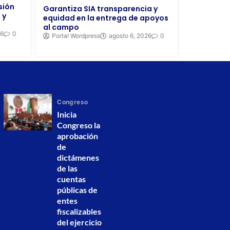
sión
Garantiza SIA transparencia y
 y
equidad en la entrega de apoyos
al campo
26
0
Portal Wordpress
agosto 6, 2026
0
Congreso
Inicia
Congreso la
aprobación
de
dictámenes
de las
cuentas
públicas de
entes
fiscalizables
del ejercicio