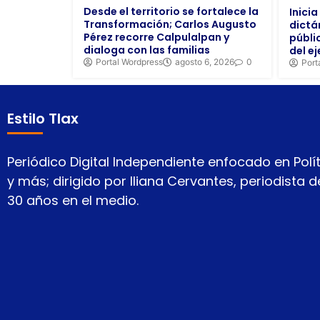
Desde el territorio se fortalece la
Inici
Transformación; Carlos Augusto
dictá
Pérez recorre Calpulalpan y
públi
dialoga con las familias
del ej
Portal Wordpress
agosto 6, 2026
0
Port
Estilo Tlax
Periódico Digital Independiente enfocado en Polít
y más; dirigido por Iliana Cervantes, periodista
30 años en el medio.