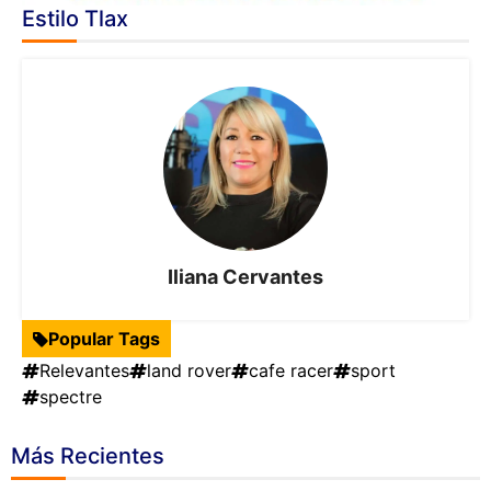
Estilo Tlax
Iliana Cervantes
Popular Tags
Relevantes
land rover
cafe racer
sport
spectre
Más Recientes