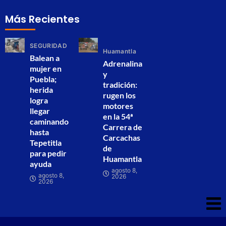
Más Recientes
SEGURIDAD
Huamantla
Balean a
Adrenalina
mujer en
y
Puebla;
tradición:
herida
rugen los
logra
motores
llegar
en la 54ª
caminando
Carrera de
hasta
Carcachas
Tepetitla
de
para pedir
Huamantla
ayuda
agosto 8,
agosto 8,
2026
2026