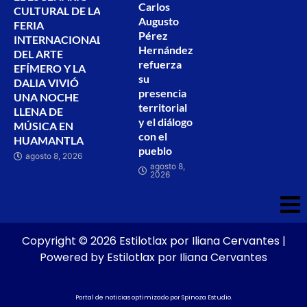
Carlos
CULTURAL DE LA
Augusto
FERIA
Pérez
INTERNACIONAL
Hernández
DEL ARTE
refuerza
EFÍMERO Y LA
su
DALIA VIVIÓ
presencia
UNA NOCHE
territorial
LLENA DE
y el diálogo
MÚSICA EN
con el
HUAMANTLA
pueblo
agosto 8, 2026
agosto 8,
2026
Copyright © 2026 Estilotlax por Iliana Cervantes |
Powered by Estilotlax por Iliana Cervantes
Portal de noticias optimizado por
Spinoza Estudio
.