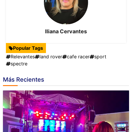
Iliana Cervantes
Popular Tags
Relevantes
land rover
cafe racer
sport
spectre
Más Recientes