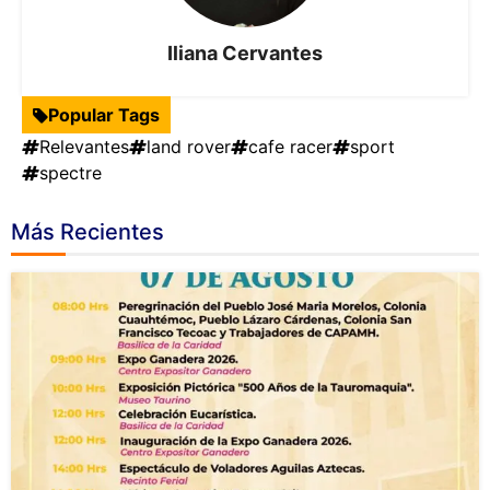
Iliana Cervantes
Popular Tags
Relevantes
land rover
cafe racer
sport
spectre
Más Recientes