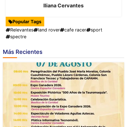
Iliana Cervantes
Popular Tags
Relevantes
land rover
cafe racer
sport
spectre
Más Recientes