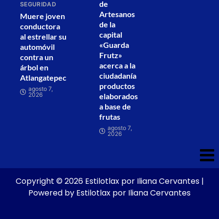
de
SEGURIDAD
Artesanos
Muere joven
de la
conductora
capital
al estrellar su
«Guarda
automóvil
Frutz»
contra un
acerca a la
árbol en
ciudadanía
Atlangatepec
productos
agosto 7,
2026
elaborados
a base de
frutas
agosto 7,
2026
Copyright © 2026 Estilotlax por Iliana Cervantes |
Powered by Estilotlax por Iliana Cervantes