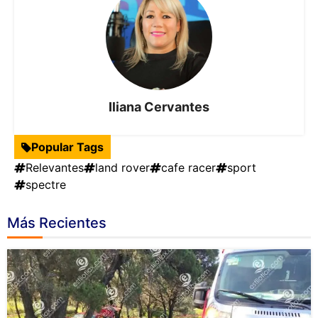
Iliana Cervantes
Popular Tags
Relevantes
land rover
cafe racer
sport
spectre
Más Recientes