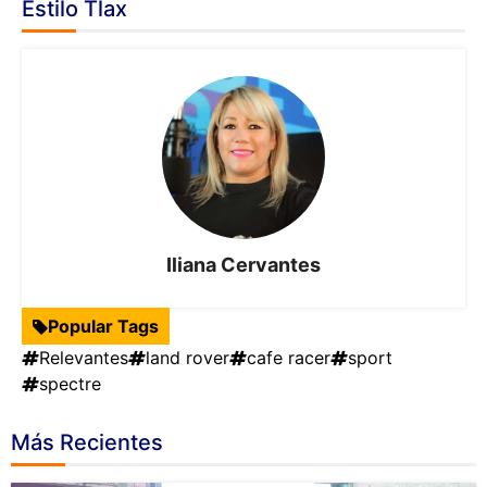
Estilo Tlax
Iliana Cervantes
Popular Tags
Relevantes
land rover
cafe racer
sport
spectre
Más Recientes