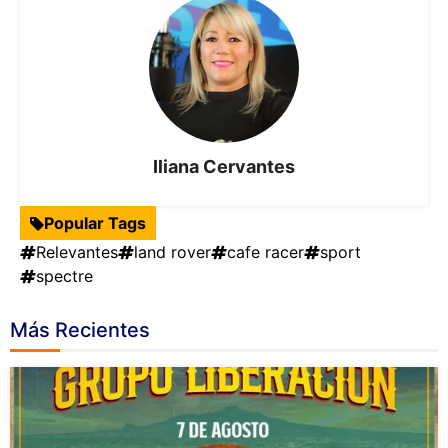
Iliana Cervantes
Popular Tags
Relevantes
land rover
cafe racer
sport
spectre
Más Recientes