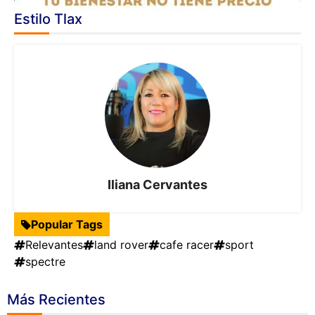
Estilo Tlax
Iliana Cervantes
Popular Tags
Relevantes
land rover
cafe racer
sport
spectre
Más Recientes