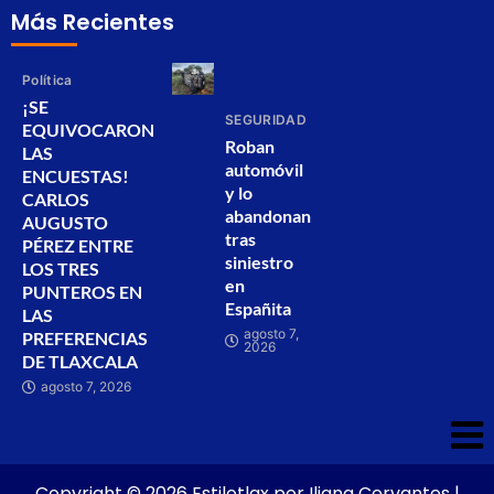
Más Recientes
Política
¡SE
SEGURIDAD
EQUIVOCARON
Roban
LAS
automóvil
ENCUESTAS!
y lo
CARLOS
abandonan
AUGUSTO
tras
PÉREZ ENTRE
siniestro
LOS TRES
en
PUNTEROS EN
Españita
LAS
agosto 7,
PREFERENCIAS
2026
DE TLAXCALA
agosto 7, 2026
Copyright © 2026 Estilotlax por Iliana Cervantes |