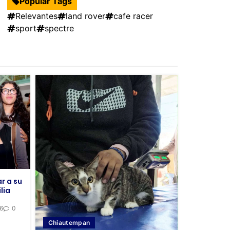
Popular Tags
Relevantes
land rover
cafe racer
sport
spectre
r a su
lia
26
0
Chiautempan