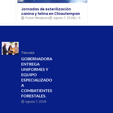
Jornadas de esterilización
canina y felina en Chiautempan
Portal Wordpress
agosto 7, 2026
0
Tlaxcala
GOBERNADORA
ENTREGA
UNIFORMES Y
EQUIPO
ESPECIALIZADO
A
COMBATIENTES
FORESTALES.
agosto 7, 2026