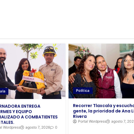
Política
ala
Recorrer Tlaxcala y escucha
RNADORA ENTREGA
gente, la prioridad de Ana Li
RMES Y EQUIPO
Rivera
IALIZADO A COMBATIENTES
Portal Wordpress
agosto 7, 20
TALES.
al Wordpress
agosto 7, 2026
0