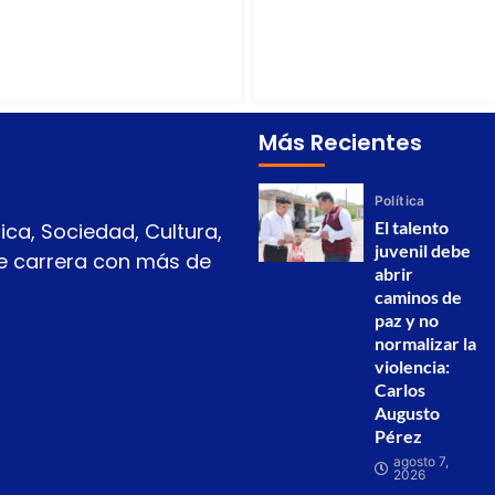
Más Recientes
Política
El talento
ica, Sociedad, Cultura,
juvenil debe
 de carrera con más de
abrir
caminos de
paz y no
normalizar la
violencia:
Carlos
Augusto
Pérez
agosto 7,
2026