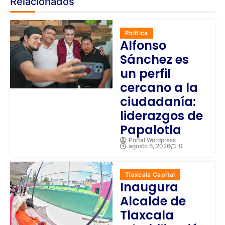
Relacionados
Política
Alfonso
Sánchez es
un perfil
cercano a la
ciudadanía:
liderazgos de
Papalotla
Portal Wordpress
agosto 6, 2026
0
Tlaxcala Capital
Inaugura
Alcalde de
Tlaxcala