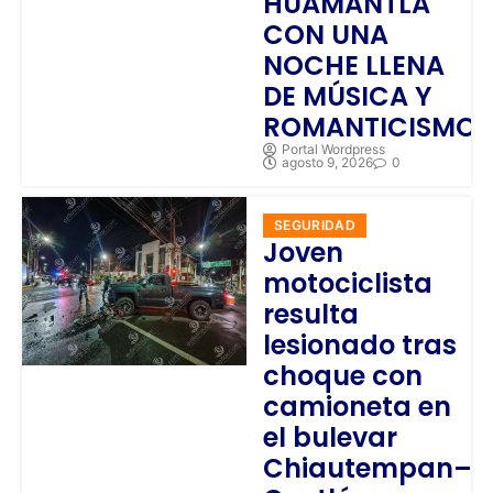
HUAMANTLA
CON UNA
NOCHE LLENA
DE MÚSICA Y
ROMANTICISMO
Portal Wordpress
agosto 9, 2026
0
SEGURIDAD
Joven
motociclista
resulta
lesionado tras
choque con
camioneta en
el bulevar
Chiautempan–