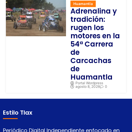
Huamantla
Adrenalina y
tradición:
rugen los
motores en la
54ª Carrera
de
Carcachas
de
Huamantla
Portal Wordpress
agosto 8, 2026
0
Estilo Tlax
Periódico Digital Independiente enfocado en