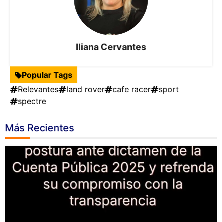
Iliana Cervantes
Popular Tags
Relevantes
land rover
cafe racer
sport
spectre
Más Recientes