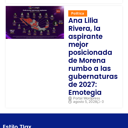
Política
Ana Lilia
Rivera, la
aspirante
mejor
posicionada
de Morena
rumbo a las
gubernaturas
de 2027:
Emotegia
Portal Wordpress
agosto 5, 2026
0
Estilo Tlax