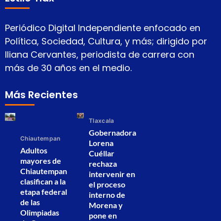
Periódico Digital Independiente enfocado en
Política, Sociedad, Cultura, y más; dirigido por
Iliana Cervantes, periodista de carrera con
más de 30 años en el medio.
Más Recientes
Tlaxcala
Gobernadora
Chiautempan
Lorena
Adultos
Cuéllar
mayores de
rechaza
Chiautempan
intervenir en
clasifican a la
el proceso
etapa federal
interno de
de las
Morena y
Olimpiadas
pone en