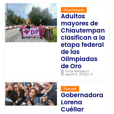
Chiautempan
Adultos
mayores de
Chiautempan
clasifican a la
etapa federal
de las
Olimpiadas
de Oro
Portal Wordpress
agosto 5, 2026
0
Tlaxcala
Gobernadora
Lorena
Cuéllar