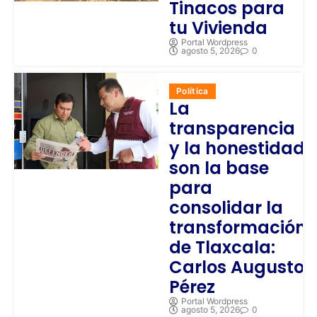
Tinacos para
tu Vivienda
Portal Wordpress
agosto 5, 2026
0
Política
La
transparencia
y la honestidad
son la base
para
consolidar la
transformación
de Tlaxcala:
Carlos Augusto
Pérez
Portal Wordpress
agosto 5, 2026
0