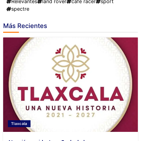
Relevantes
land rover
cafe racer
sport
spectre
Más Recientes
Tlaxcala