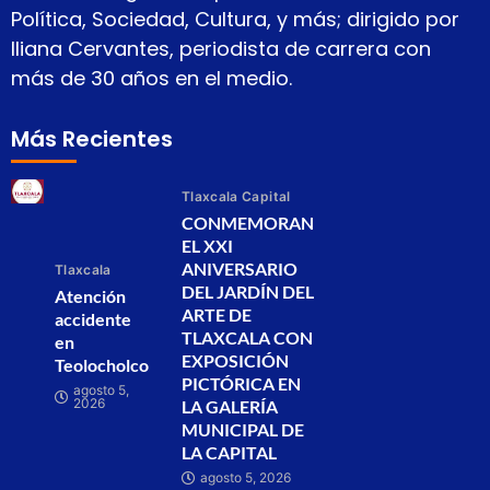
Política, Sociedad, Cultura, y más; dirigido por
Iliana Cervantes, periodista de carrera con
más de 30 años en el medio.
Más Recientes
Tlaxcala Capital
CONMEMORAN
EL XXI
ANIVERSARIO
Tlaxcala
DEL JARDÍN DEL
Atención
ARTE DE
accidente
TLAXCALA CON
en
EXPOSICIÓN
Teolocholco
PICTÓRICA EN
agosto 5,
2026
LA GALERÍA
MUNICIPAL DE
LA CAPITAL
agosto 5, 2026