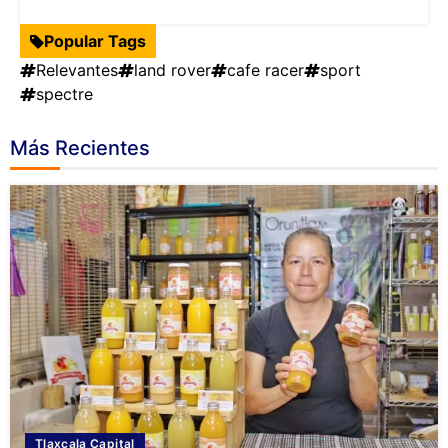
Popular Tags
Relevantes
land rover
cafe racer
sport
spectre
Más Recientes
Tlaxcala Capital