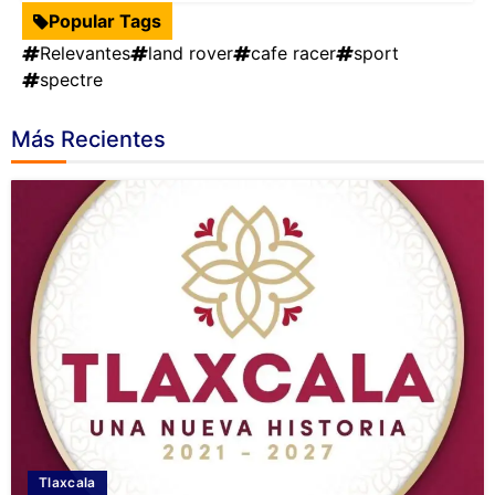
Popular Tags
Relevantes
land rover
cafe racer
sport
spectre
Más Recientes
Tlaxcala