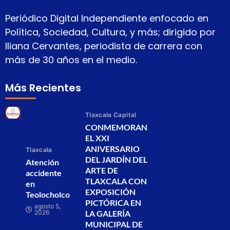
Periódico Digital Independiente enfocado en
Política, Sociedad, Cultura, y más; dirigido por
Iliana Cervantes, periodista de carrera con
más de 30 años en el medio.
Más Recientes
Tlaxcala Capital
CONMEMORAN
EL XXI
ANIVERSARIO
Tlaxcala
DEL JARDÍN DEL
Atención
ARTE DE
accidente
TLAXCALA CON
en
EXPOSICIÓN
Teolocholco
PICTÓRICA EN
agosto 5,
2026
LA GALERÍA
MUNICIPAL DE