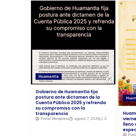
Huamantla
Gobierno de Huamantla fija
postura ante dictamen de la
Huam
Cuenta Pública 2025 y refrenda
su compromiso con la
Huama
transparencia
viern
Portal Wordpress
agosto 7, 2026
0
lleno 
espec
Port