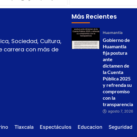
Más Recientes
Huamantla
Gobierno de
ica, Sociedad, Cultura,
Huamantla
 de carrera con más de
fija postura
ante
dictamen de
la Cuenta
Pública 2025
y refrenda su
compromiso
con la
transparencia
agosto 7, 2026
rino
Tlaxcala
Espectáculos
Educacion
Seguridad