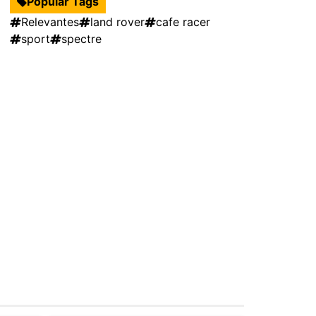
Popular Tags
Relevantes
land rover
cafe racer
sport
spectre